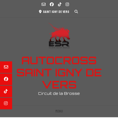
Aller
au
Saint Igny de Vers
contenu
AUTOCROSS
SAINT IGNY DE
VERS
Circuit de la Brosse
Menu